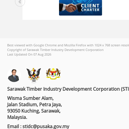
Best viewed with Google Chrome and Mozilla Firefox with 1024 x 768 screen resol
Copyright of Sarawak Timber Industry Development Corporation
Last Updated On 07 Aug 2026
Sarawak Timber Industry Development Corporation (ST
Wisma Sumber Alam,
Jalan Stadium, Petra Jaya,
93050 Kuching, Sarawak,
Malaysia.
Email : stidc@pusaka.gov.my