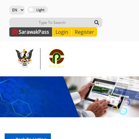
Sarawak
Pass
Login
Register