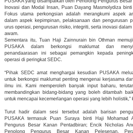
PUSAKA yang disampaikan oleh Penolong Pengurus Besar 
Inovasi dan Modal Insan, Puan Dayang Masmolydiza bint
Fokus utama perkongsian adalah merangkumi aspek am
dalam aspek kepimpinan, pelaksanaan dan pengurusan pre
urus operasi, pengurusan risiko, integriti, serta inovasi dala
awam.
Sementara itu, Tuan Haji Zainnurain bin Othman memuji
PUSAKA dalam berkongsi maklumat dan menyif
penandaarasan ini sebagai pemangkin kepada peningka
operasi di peringkat SEDC.
“Pihak SEDC amat menghargai kesudian PUSAKA melu
untuk berkongsi maklumat penting mengenai kerjasama da
ilmu ini. Kami memperoleh banyak input baharu, terut
membandingkan bidang-bidang yang boleh ditambah ba
untuk mencapai kecemerlangan operasi yang lebih holistik,” k
Turut hadir dalam sesi tersebut adalah barisan peng
PUSAKA termasuk Puan Suraya binti Haji Mohamad Al
Pengurus Besar Kanan Pentadbiran; Encik Nicholas An
Penolong Pengurus Besar Kanan Pelesenan, Per