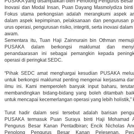
PUSAKA yang disampaikan oleh Penolong Pengurus Besar 
Inovasi dan Modal Insan, Puan Dayang Masmolydiza bint
Fokus utama perkongsian adalah merangkumi aspek am
dalam aspek kepimpinan, pelaksanaan dan pengurusan pre
urus operasi, pengurusan risiko, integriti, serta inovasi dala
awam.
Sementara itu, Tuan Haji Zainnurain bin Othman memuji
PUSAKA dalam berkongsi maklumat dan menyif
penandaarasan ini sebagai pemangkin kepada peningka
operasi di peringkat SEDC.
“Pihak SEDC amat menghargai kesudian PUSAKA melu
untuk berkongsi maklumat penting mengenai kerjasama da
ilmu ini. Kami memperoleh banyak input baharu, terut
membandingkan bidang-bidang yang boleh ditambah ba
untuk mencapai kecemerlangan operasi yang lebih holistik,” k
Turut hadir dalam sesi tersebut adalah barisan peng
PUSAKA termasuk Puan Suraya binti Haji Mohamad Al
Pengurus Besar Kanan Pentadbiran; Encik Nicholas An
Penolong Pengurus Besar Kanan Pelesenan, Per