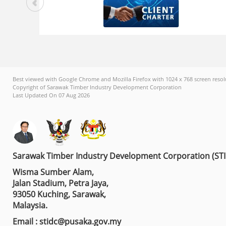
Best viewed with Google Chrome and Mozilla Firefox with 1024 x 768 screen resol
Copyright of Sarawak Timber Industry Development Corporation
Last Updated On 07 Aug 2026
Sarawak Timber Industry Development Corporation (ST
Wisma Sumber Alam,
Jalan Stadium, Petra Jaya,
93050 Kuching, Sarawak,
Malaysia.
Email : stidc@pusaka.gov.my