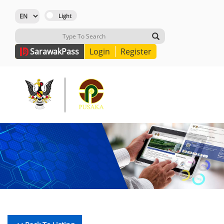
Sarawak
Pass
Login
Register