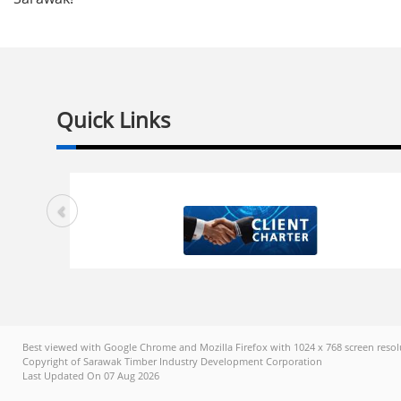
Quick Links
Best viewed with Google Chrome and Mozilla Firefox with 1024 x 768 screen resol
Copyright of Sarawak Timber Industry Development Corporation
Last Updated On 07 Aug 2026