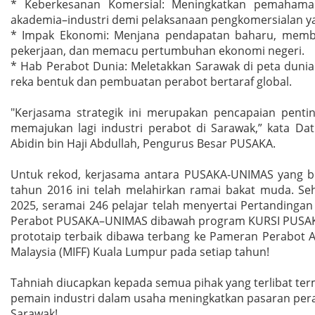
* Keberkesanan Komersial: Meningkatkan pemahama
akademia–industri demi pelaksanaan pengkomersialan yan
* Impak Ekonomi: Menjana pendapatan baharu, memb
pekerjaan, dan memacu pertumbuhan ekonomi negeri.
* Hab Perabot Dunia: Meletakkan Sarawak di peta dunia
reka bentuk dan pembuatan perabot bertaraf global.
"Kerjasama strategik ini merupakan pencapaian pentin
memajukan lagi industri perabot di Sarawak,” kata Dat
Abidin bin Haji Abdullah, Pengurus Besar PUSAKA.
Untuk rekod, kerjasama antara PUSAKA-UNIMAS yang b
tahun 2016 ini telah melahirkan ramai bakat muda. Se
2025, seramai 246 pelajar telah menyertai Pertandinga
Perabot PUSAKA–UNIMAS dibawah program KURSI PUSAK
prototaip terbaik dibawa terbang ke Pameran Perabot 
Malaysia (MIFF) Kuala Lumpur pada setiap tahun!
Tahniah diucapkan kepada semua pihak yang terlibat te
pemain industri dalam usaha meningkatkan pasaran pera
Sarawak!