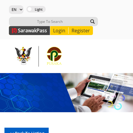
Sarawak
Pass
Login
Register