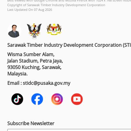
Best viewed with Google Chrome and Mozilla Firefox with 1024 x 768 screen resol
Copyright of Sarawak Timber Industry Development Corporation
Last Updated On 07 Aug 2026
Sarawak Timber Industry Development Corporation (ST
Wisma Sumber Alam,
Jalan Stadium, Petra Jaya,
93050 Kuching, Sarawak,
Malaysia.
Email : stidc@pusaka.gov.my
Subscribe Newsletter