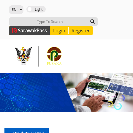
Sarawak
Pass
Login
Register